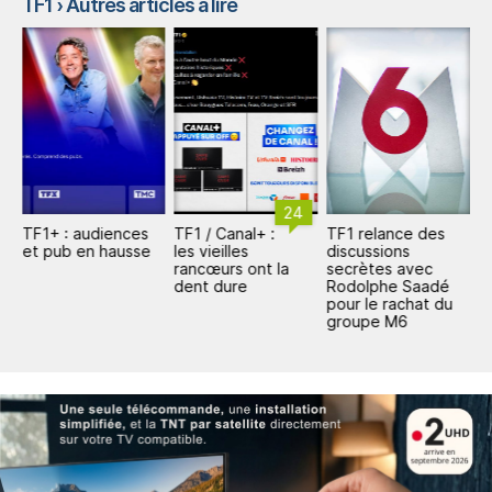
TF1
› Autres articles à lire
24
TF1+ : audiences
TF1 / Canal+ :
TF1 relance des
T
o
et pub en hausse
les vieilles
discussions
d
rancœurs ont la
secrètes avec
d
dent dure
Rodolphe Saadé
N
pour le rachat du
groupe M6