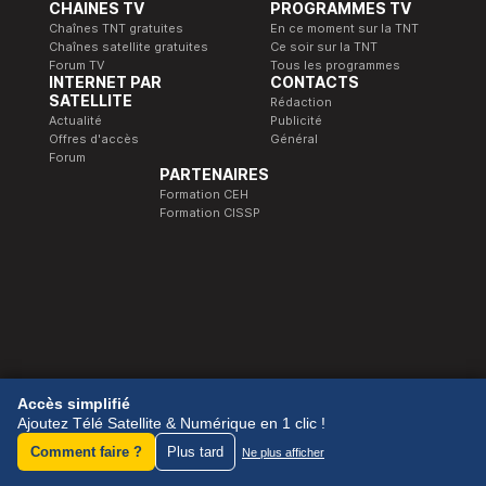
CHAINES TV
PROGRAMMES TV
Chaînes TNT gratuites
En ce moment sur la TNT
Chaînes satellite gratuites
Ce soir sur la TNT
Forum TV
Tous les programmes
INTERNET PAR
CONTACTS
SATELLITE
Rédaction
Actualité
Publicité
Offres d'accès
Général
Forum
PARTENAIRES
Formation CEH
Formation CISSP
© 1989-2026 Télé Satellite et Numérique.
Accès simplifié
Ajoutez Télé Satellite & Numérique en 1 clic !
Comment faire ?
Plus tard
Ne plus afficher