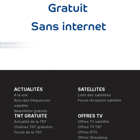
ACTUALITÉS
SATELLITES
A la une
Liste des satellites
Actu des fréquences
Forum réception satellite
satellite
Newsletter gratuite
TNT GRATUITE
OFFRES TV
Actualité de la TNT
Offres TV satellite
Chaînes TNT gratuites
Offres TV TNT
Forum de la TNT
Offres IPTV
Offres Streaming