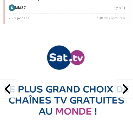
kiki37
il y a 1 j
K
25 réponses
190 382 lectures