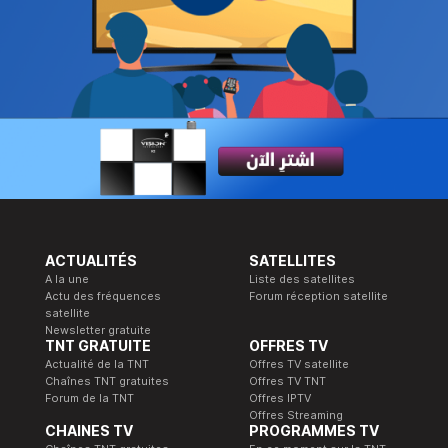
ACTUALITÉS
SATELLITES
A la une
Liste des satellites
Actu des fréquences
Forum réception satellite
satellite
Newsletter gratuite
TNT GRATUITE
OFFRES TV
Actualité de la TNT
Offres TV satellite
Chaînes TNT gratuites
Offres TV TNT
Forum de la TNT
Offres IPTV
Offres Streaming
CHAINES TV
PROGRAMMES TV