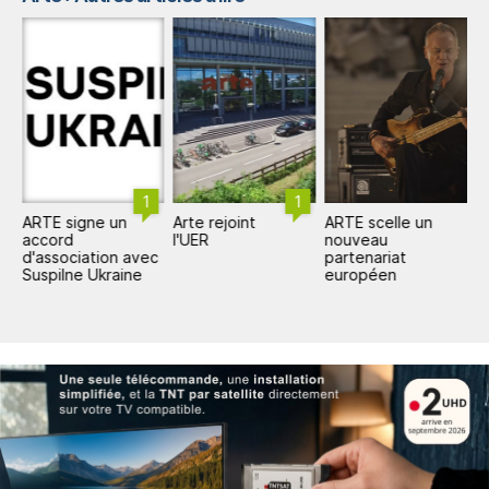
1
1
ARTE signe un
Arte rejoint
ARTE scelle un
A
accord
l'UER
nouveau
a
d'association avec
partenariat
d
Suspilne Ukraine
européen
S