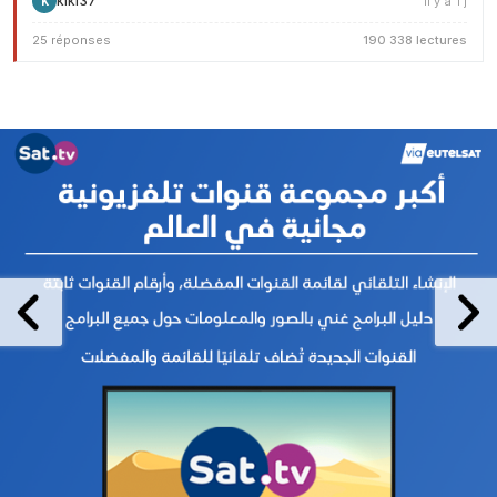
kiki37
il y a 1 j
K
25 réponses
190 338 lectures