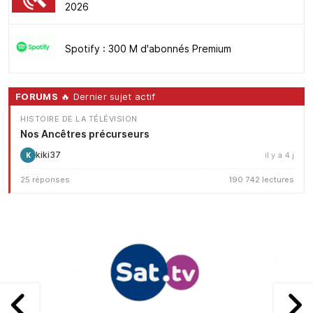
2026
Spotify : 300 M d'abonnés Premium
FORUMS
🔥 Dernier sujet actif
HISTOIRE DE LA TÉLÉVISION
Nos Ancêtres précurseurs
kiki37
il y a 4 j
K
25 réponses
190 742 lectures