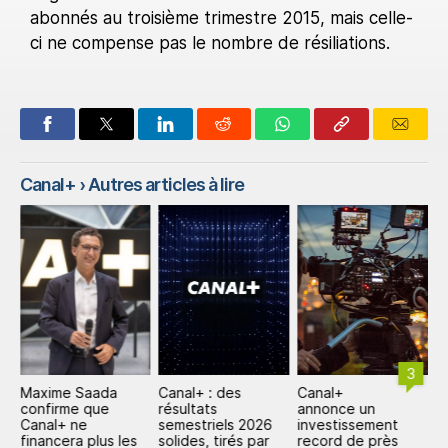
abonnés au troisième trimestre 2015, mais celle-
ci ne compense pas le nombre de résiliations.
Canal+
› Autres articles à lire
3
Maxime Saada
Canal+ : des
Canal+
C
L+
confirme que
résultats
annonce un
p
Canal+ ne
semestriels 2026
investissement
m
financera plus les
solides, tirés par
record de près
i