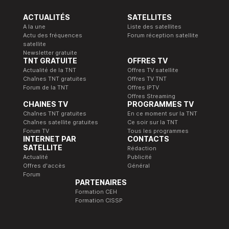
ACTUALITÉS
SATELLITES
A la une
Liste des satellites
Actu des fréquences
Forum réception satellite
satellite
Newsletter gratuite
TNT GRATUITE
OFFRES TV
Actualité de la TNT
Offres TV satellite
Chaînes TNT gratuites
Offres TV TNT
Forum de la TNT
Offres IPTV
Offres Streaming
CHAINES TV
PROGRAMMES TV
Chaînes TNT gratuites
En ce moment sur la TNT
Chaînes satellite gratuites
Ce soir sur la TNT
Forum TV
Tous les programmes
INTERNET PAR
CONTACTS
SATELLITE
Rédaction
Actualité
Publicité
Offres d'accès
Général
Forum
PARTENAIRES
Formation CEH
Formation CISSP