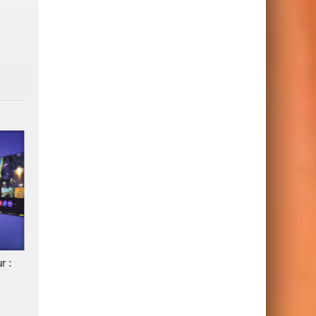
4
r :
Arthur s'allie à Patrick Drahi
Hisense impose des pubs
pour acquérir une chaîne
obligatoires avant les chaî
emblématique de la télévision
TV
israélienne