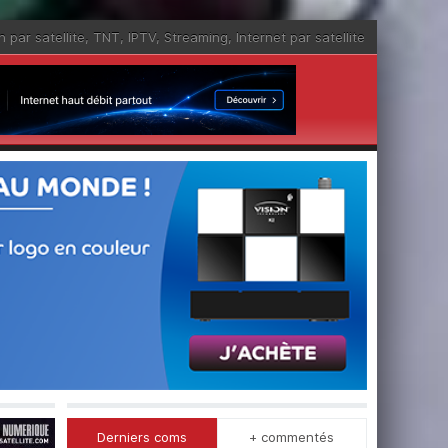
n par satellite
,
TNT
,
IPTV
,
Streaming
,
Internet par satellite
Derniers coms
+ commentés