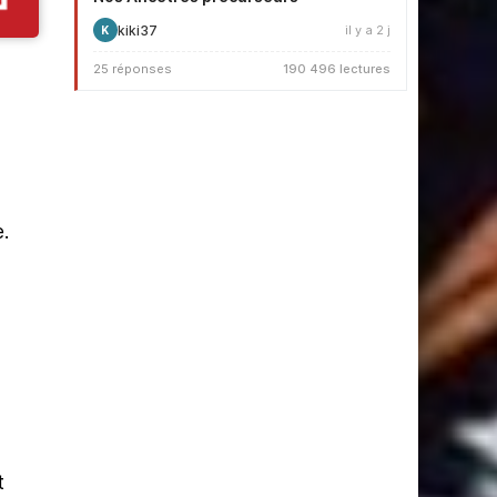
kiki37
il y a 2 j
K
25 réponses
190 496 lectures
.
t