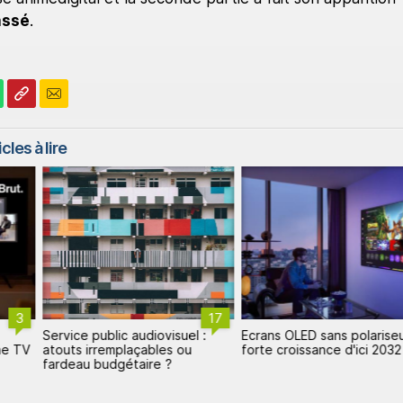
assé
.
cles à lire
3
17
Service public audiovisuel :
Ecrans OLED sans polariseu
ne TV
atouts irremplaçables ou
forte croissance d'ici 2032
fardeau budgétaire ?