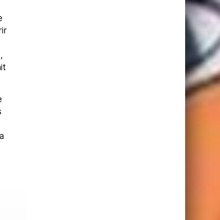
e
ir
,
it
e
s
la