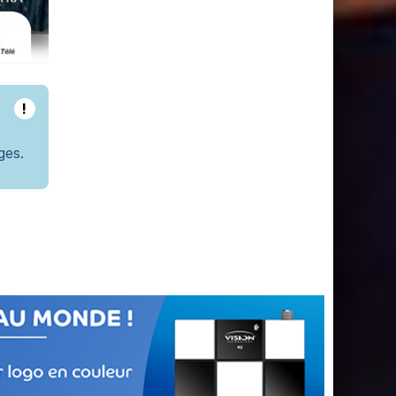
!
ges.