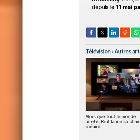
depuis le
11 mai p
Télévision
› Autres arti
1
1
rs
Ce présentateur météo
Alors que tout le monde
nce
victime en direct d'un incident
arrête, Brut lance sa chaî
rarissime
linéaire