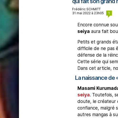
qui fait son grand 
Frédéric SCHMITT
1
31 mai 2022 à 23h05
Encore connue sou
seiya
aura fait bo
Petits et grands éta
difficile de ne pas
défense de la réinc
Cette série qui semb
Dans cet article, no
La naissance de 
Masami Kurumad
seiya
. Toutefois, 
doute, le créateur 
confiance, malgré s
autres mangas à suc