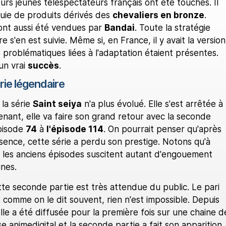
urs jeunes téléspectateurs français ont été touchés. Il
pluie de produits dérivés des
chevaliers en bronze
.
 ont aussi été vendues par
Bandai
. Toute la stratégie
 s'en est suivie. Même si, en France, il y avait la version
 problématiques liées à l'adaptation étaient présentes.
 un vrai
succès
.
rie légendaire
la série
Saint seiya
n'a plus évolué. Elle s'est arrêtée à
enant, elle va faire son grand retour avec la seconde
épisode
74
à
l'épisode 114
. On pourrait penser qu'après
sence, cette série a perdu son prestige. Notons qu'à
 les anciens épisodes suscitent autant d'engouement
nes.
te seconde partie est très attendue du public. Le pari
 comme on le dit souvent, rien n'est impossible. Depuis
lle a été diffusée pour la première fois sur une chaine d
e animedigital et la seconde partie a fait son apparition