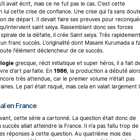
il avait écrit, mais ce ne fut pas le cas. C'est cette
n lui cette crise de confiance. Une crise qui l'a sans dout
on de départ. Il devait faire ses preuves pour reconquér
à qu'intervient saint seiya. Rassemblant donc ses forces
pirale de la défaite, il crée Saint seiya. Très rapidement
 un franc succès. L'originalité dont Masami Kurumada a fa
doute l'élément déclencheur de ce succès.
logie
grecque, récit initiatique et super héros, il a fait d
vre d'art parfaite. En
1986
, la production a débuté alor
 encore très attendue, car le premier volume n'était pas
airies. Le pari était risqué, mais cela en valait largement 
al en France
evant, cette série a cartonné. La question était donc de
u succès allait atteindre la France. Il n'a pas fallu trop de
es réponses à cette question. Au quatrième mois des