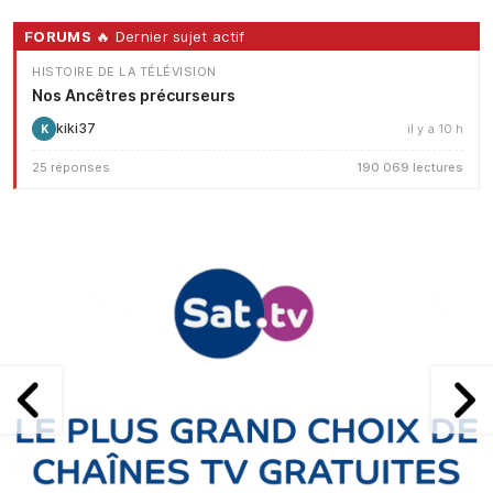
FORUMS
🔥 Dernier sujet actif
HISTOIRE DE LA TÉLÉVISION
Nos Ancêtres précurseurs
kiki37
il y a 10 h
K
25 réponses
190 069 lectures