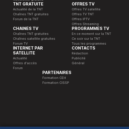
TNT GRATUITE
OFFRES TV
Actualité de la TNT
Offres TV satellite
Chaînes TNT gratuites
Offres TV TNT
Forum de la TNT
Offres IPTV
Offres Streaming
CHAINES TV
PROGRAMMES TV
Chaînes TNT gratuites
En ce moment sur la TNT
Chaînes satellite gratuites
Ce soir sur la TNT
Forum TV
Tous les programmes
INTERNET PAR
CONTACTS
SATELLITE
Rédaction
Actualité
Publicité
Offres d'accès
Général
Forum
PARTENAIRES
Formation CEH
Formation CISSP