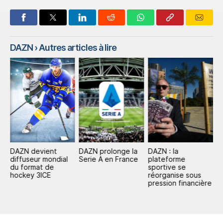
DAZN
› Autres articles à lire
DAZN devient
DAZN prolonge la
DAZN : la
D
diffuseur mondial
Serie A en France
plateforme
s'
s,
du format de
sportive se
A
hockey 3ICE
réorganise sous
p
pression financière
C
2