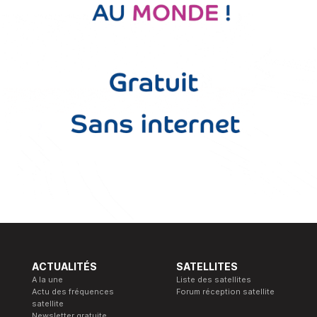
ACTUALITÉS
SATELLITES
A la une
Liste des satellites
Actu des fréquences
Forum réception satellite
satellite
Newsletter gratuite