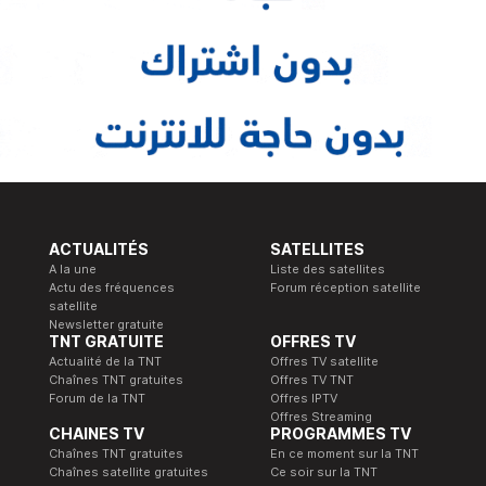
ACTUALITÉS
SATELLITES
A la une
Liste des satellites
Actu des fréquences
Forum réception satellite
satellite
Newsletter gratuite
TNT GRATUITE
OFFRES TV
Actualité de la TNT
Offres TV satellite
Chaînes TNT gratuites
Offres TV TNT
Forum de la TNT
Offres IPTV
Offres Streaming
CHAINES TV
PROGRAMMES TV
Chaînes TNT gratuites
En ce moment sur la TNT
Chaînes satellite gratuites
Ce soir sur la TNT