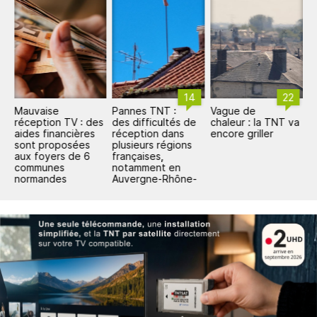
14
22
Mauvaise
Pannes TNT :
Vague de
P
de
réception TV : des
des difficultés de
chaleur : la TNT va
l
r
aides financières
réception dans
encore griller
a
NT
sont proposées
plusieurs régions
L
aux foyers de 6
françaises,
c
communes
notamment en
e
normandes
Auvergne-Rhône-
Alpes