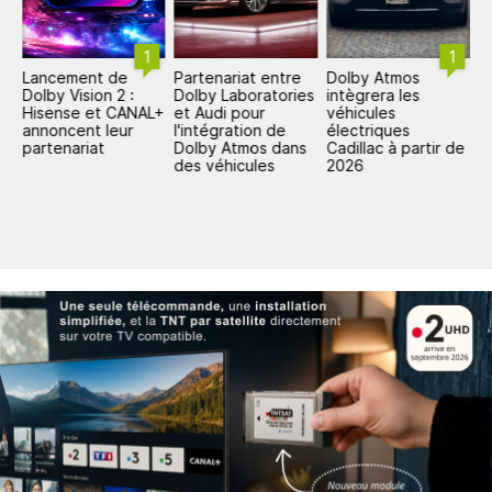
1
1
Lancement de
Partenariat entre
Dolby Atmos
C
Dolby Vision 2 :
Dolby Laboratories
intègrera les
C
se
Hisense et CANAL+
et Audi pour
véhicules
e
annoncent leur
l'intégration de
électriques
é
partenariat
Dolby Atmos dans
Cadillac à partir de
des véhicules
2026