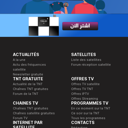
ACTUALITÉS
SATELLITES
A la une
Liste des satellites
Actu des fréquences
Forum réception satellite
satellite
Newsletter gratuite
TNT GRATUITE
OFFRES TV
Actualité de la TNT
Offres TV satellite
Chaînes TNT gratuites
Offres TV TNT
Forum de la TNT
Offres IPTV
Offres Streaming
CHAINES TV
PROGRAMMES TV
Chaînes TNT gratuites
En ce moment sur la TNT
Chaînes satellite gratuites
Ce soir sur la TNT
Forum TV
Tous les programmes
INTERNET PAR
CONTACTS
SATELLITE
Rédaction