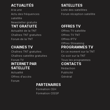
ACTUALITÉS
SATELLITES
A la une
Liste des satellites
Actu des fréquences
Forum réception satellite
satellite
Newsletter gratuite
TNT GRATUITE
OFFRES TV
Actualité de la TNT
Offres TV satellite
Chaînes TNT gratuites
Offres TV TNT
Forum de la TNT
Offres IPTV
Offres Streaming
CHAINES TV
PROGRAMMES TV
Chaînes TNT gratuites
En ce moment sur la TNT
Chaînes satellite gratuites
Ce soir sur la TNT
Forum TV
Tous les programmes
INTERNET PAR
CONTACTS
SATELLITE
Rédaction
Actualité
Publicité
Offres d'accès
Général
Forum
PARTENAIRES
Formation CEH
Formation CISSP