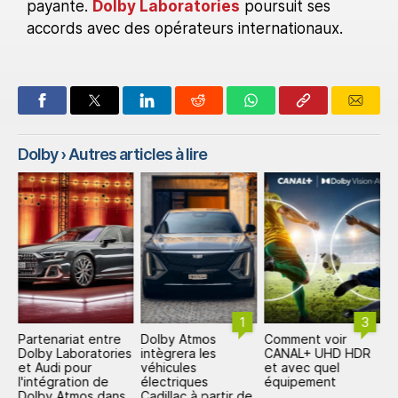
payante.
Dolby Laboratories
poursuit ses
accords avec des opérateurs internationaux.
Dolby
› Autres articles à lire
1
3
Partenariat entre
Dolby Atmos
Comment voir
L
Dolby Laboratories
intègrera les
CANAL+ UHD HDR
D
L+
et Audi pour
véhicules
et avec quel
H
l'intégration de
électriques
équipement
a
Dolby Atmos dans
Cadillac à partir de
p