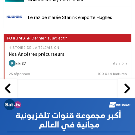
Le raz de marée Starlink emporte Hughes
FORUMS
🔥 Dernier sujet actif
HISTOIRE DE LA TÉLÉVISION
Nos Ancêtres précurseurs
kiki37
il y a 8 h
K
25 réponses
190 044 lectures