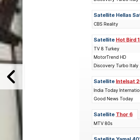
Satellite
Hellas Sa
CBS Reality
Satellite
Hot Bird 
TV 8 Turkey
MotorTrend HD
Discovery Turbo Italy
Satellite
Intelsat 2
India Today Internatio
Good News Today
Satellite
Thor 6
MTV 80s
Satellite
Yamal 40