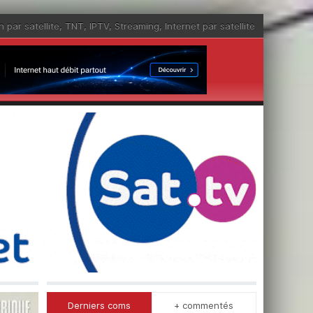
n par satellite
,
TNT
,
IPTV
,
Streaming
,
Internet par satellite
Derniers coms
+ commentés