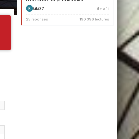
kiki37
il y a 1 j
K
25 réponses
190 396 lectures