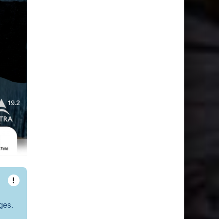
!
ges.