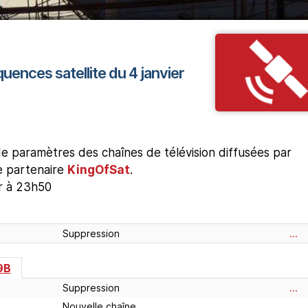
quences satellite du 4 janvier
 paramètres des chaînes de télévision diffusées par
re partenaire
KingOfSat
.
ur à 23h50
Suppression
...
9B
Suppression
...
Nouvelle chaîne
...