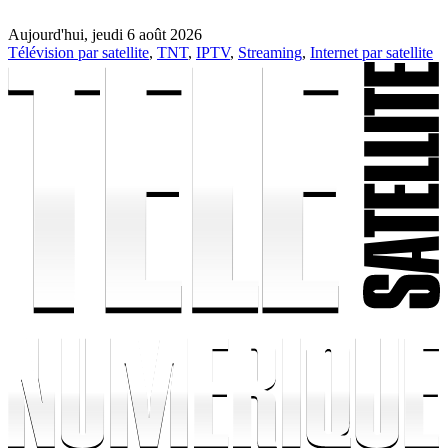
Aujourd'hui, jeudi 6 août 2026
Télévision par satellite
,
TNT
,
IPTV
,
Streaming
,
Internet par satellite