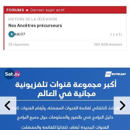
FORUMS
🔥 Dernier sujet actif
HISTOIRE DE LA TÉLÉVISION
Nos Ancêtres précurseurs
kiki37
il y a 3 j
K
25 réponses
190 609 lectures