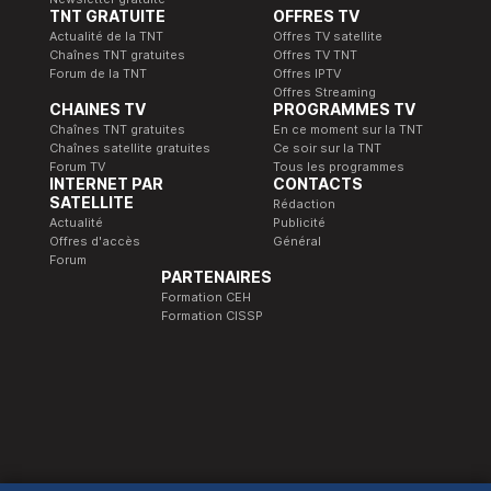
TNT GRATUITE
OFFRES TV
Actualité de la TNT
Offres TV satellite
Chaînes TNT gratuites
Offres TV TNT
Forum de la TNT
Offres IPTV
Offres Streaming
CHAINES TV
PROGRAMMES TV
Chaînes TNT gratuites
En ce moment sur la TNT
Chaînes satellite gratuites
Ce soir sur la TNT
Forum TV
Tous les programmes
INTERNET PAR
CONTACTS
SATELLITE
Rédaction
Actualité
Publicité
Offres d'accès
Général
Forum
PARTENAIRES
Formation CEH
Formation CISSP