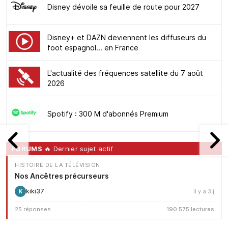
Disney dévoile sa feuille de route pour 2027
Disney+ et DAZN deviennent les diffuseurs du
foot espagnol... en France
L'actualité des fréquences satellite du 7 août
2026
Spotify : 300 M d'abonnés Premium
FORUMS
🔥 Dernier sujet actif
HISTOIRE DE LA TÉLÉVISION
Nos Ancêtres précurseurs
kiki37
il y a 3 j
K
25 réponses
190 575 lectures