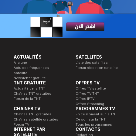
ACTUALITÉS
SATELLITES
A la une
Liste des satellites
Actu des fréquences
Forum réception satellite
satellite
Newsletter gratuite
TNT GRATUITE
OFFRES TV
Actualité de la TNT
Offres TV satellite
Chaînes TNT gratuites
Offres TV TNT
Forum de la TNT
Offres IPTV
Offres Streaming
CHAINES TV
PROGRAMMES TV
Chaînes TNT gratuites
En ce moment sur la TNT
Chaînes satellite gratuites
Ce soir sur la TNT
Forum TV
Tous les programmes
INTERNET PAR
CONTACTS
SATELLITE
Rédaction