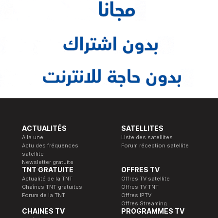
ACTUALITÉS
SATELLITES
A la une
Liste des satellites
Actu des fréquences
Forum réception satellite
satellite
Newsletter gratuite
TNT GRATUITE
OFFRES TV
Actualité de la TNT
Offres TV satellite
Chaînes TNT gratuites
Offres TV TNT
Forum de la TNT
Offres IPTV
Offres Streaming
CHAINES TV
PROGRAMMES TV