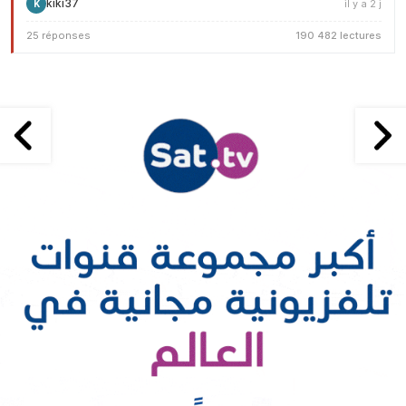
kiki37
il y a 2 j
K
25 réponses
190 482 lectures