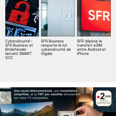
Cybersécurité :
SFR Business
SFR déploie le
S
SFR Business et
remporte le lot
transfert eSIM
p
Bitdefender
cybersécurité de
entre Android et
M
n
lancent SMART
Gigalis
iPhone
rd
SOC
e