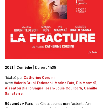
2021
|
Comédie
| Durée :
1h35
Réalisé par
Catherine Corsini
.
Avec
Valeria Bruni Tedeschi
,
Marina Foïs
,
Pio Marmaï
,
Aïssatou Diallo Sagna
,
Jean-Louis Coulloc'h
,
Camille
Sansterre
.
Résumé :
À Paris, les Gilets Jaunes manifestent. L'un