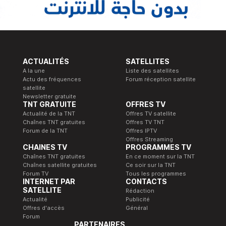
ACTUALITÉS
SATELLITES
A la une
Liste des satellites
Actu des fréquences
Forum réception satellite
satellite
Newsletter gratuite
TNT GRATUITE
OFFRES TV
Actualité de la TNT
Offres TV satellite
Chaînes TNT gratuites
Offres TV TNT
Forum de la TNT
Offres IPTV
Offres Streaming
CHAINES TV
PROGRAMMES TV
Chaînes TNT gratuites
En ce moment sur la TNT
Chaînes satellite gratuites
Ce soir sur la TNT
Forum TV
Tous les programmes
INTERNET PAR
CONTACTS
SATELLITE
Rédaction
Actualité
Publicité
Offres d'accès
Général
Forum
PARTENAIRES