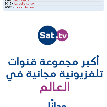
2015 •
La belle saison
2007 •
Les ambitieux