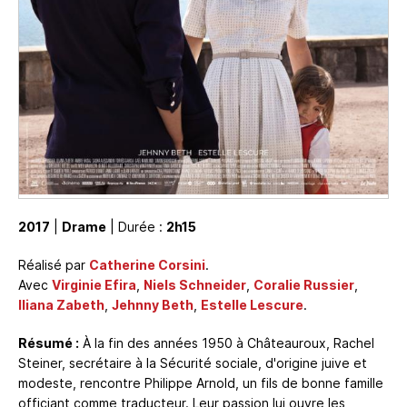
2017
|
Drame
| Durée :
2h15
Réalisé par
Catherine Corsini
.
Avec
Virginie Efira
,
Niels Schneider
,
Coralie Russier
,
Iliana Zabeth
,
Jehnny Beth
,
Estelle Lescure
.
Résumé :
À la fin des années 1950 à Châteauroux, Rachel
Steiner, secrétaire à la Sécurité sociale, d'origine juive et
modeste, rencontre Philippe Arnold, un fils de bonne famille
officiant comme traducteur. Leur passion lui ouvre les