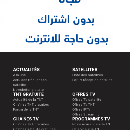
ACTUALITÉS
SATELLITES
A la une
Liste des satellites
Actu des fréquences
Forum réception satellite
satellite
Newsletter gratuite
TNT GRATUITE
OFFRES TV
Actualité de la TNT
Offres TV satellite
Chaînes TNT gratuites
Offres TV TNT
Forum de la TNT
Offres IPTV
Offres Streaming
CHAINES TV
PROGRAMMES TV
Chaînes TNT gratuites
En ce moment sur la TNT
Chaînes satellite gratuites
Ce soir sur la TNT