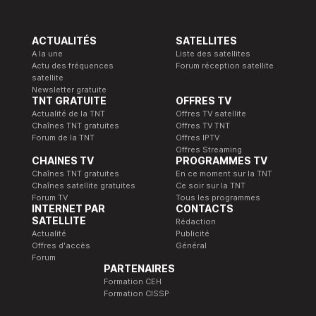
ACTUALITÉS
SATELLITES
A la une
Liste des satellites
Actu des fréquences
Forum réception satellite
satellite
Newsletter gratuite
TNT GRATUITE
OFFRES TV
Actualité de la TNT
Offres TV satellite
Chaînes TNT gratuites
Offres TV TNT
Forum de la TNT
Offres IPTV
Offres Streaming
CHAINES TV
PROGRAMMES TV
Chaînes TNT gratuites
En ce moment sur la TNT
Chaînes satellite gratuites
Ce soir sur la TNT
Forum TV
Tous les programmes
INTERNET PAR
CONTACTS
SATELLITE
Rédaction
Actualité
Publicité
Offres d'accès
Général
Forum
PARTENAIRES
Formation CEH
Formation CISSP