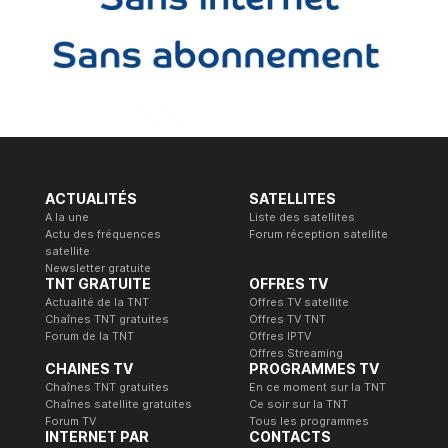
ACTUALITÉS
SATELLITES
A la une
Liste des satellites
Actu des fréquences
Forum réception satellite
satellite
Newsletter gratuite
TNT GRATUITE
OFFRES TV
Actualité de la TNT
Offres TV satellite
Chaînes TNT gratuites
Offres TV TNT
Forum de la TNT
Offres IPTV
Offres Streaming
CHAINES TV
PROGRAMMES TV
Chaînes TNT gratuites
En ce moment sur la TNT
Chaînes satellite gratuites
Ce soir sur la TNT
Forum TV
Tous les programmes
INTERNET PAR
CONTACTS