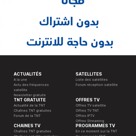
ACTUALITÉS
SATELLITES
A la une
Liste des satellites
Actu des fréquences
Forum réception satellite
satellite
Newsletter gratuite
TNT GRATUITE
OFFRES TV
Actualité de la TNT
Offres TV satellite
Chaînes TNT gratuites
Offres TV TNT
Forum de la TNT
Offres IPTV
Offres Streaming
CHAINES TV
PROGRAMMES TV
Chaînes TNT gratuites
En ce moment sur la TNT