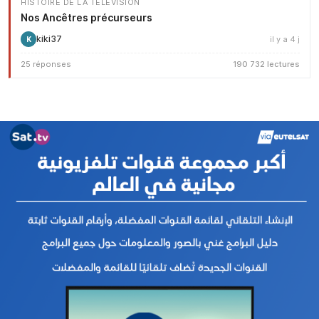
HISTOIRE DE LA TÉLÉVISION
Nos Ancêtres précurseurs
kiki37
il y a 4 j
K
25 réponses
190 732 lectures