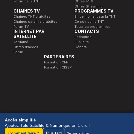
Forum de la TNT
Offres IPTV
Offres Streaming
CHAINES TV
PROGRAMMES TV
Chaînes TNT gratuites
En ce moment sur la TNT
Chaînes satellite gratuites
Ce soir sur la TNT
Forum TV
Tous les programmes
INTERNET PAR
CONTACTS
SATELLITE
Rédaction
Actualité
Publicité
Offres d'accès
Général
Forum
PARTENAIRES
Formation CEH
Formation CISSP
© 1989-2026 Télé Satellite et Numérique.
Accès simplifié
Ajoutez Télé Satellite & Numérique en 1 clic !
Comment faire ?
Plus tard
Ne plus afficher