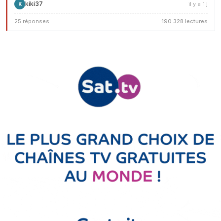
kiki37
il y a 1 j
K
25 réponses
190 328 lectures