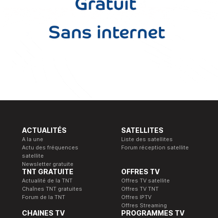
ACTUALITÉS
SATELLITES
A la une
Liste des satellites
Actu des fréquences
Forum réception satellite
satellite
Newsletter gratuite
TNT GRATUITE
OFFRES TV
Actualité de la TNT
Offres TV satellite
Chaînes TNT gratuites
Offres TV TNT
Forum de la TNT
Offres IPTV
Offres Streaming
CHAINES TV
PROGRAMMES TV