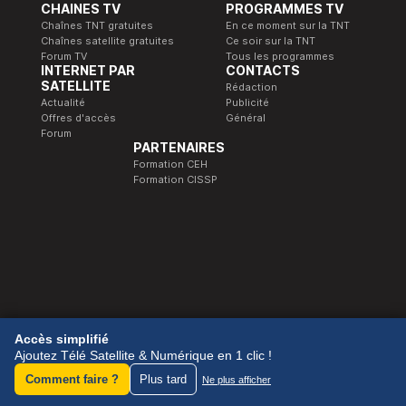
CHAINES TV
PROGRAMMES TV
Chaînes TNT gratuites
En ce moment sur la TNT
Chaînes satellite gratuites
Ce soir sur la TNT
Forum TV
Tous les programmes
INTERNET PAR
CONTACTS
SATELLITE
Rédaction
Actualité
Publicité
Offres d'accès
Général
Forum
PARTENAIRES
Formation CEH
Formation CISSP
© 1989-2026 Télé Satellite et Numérique.
Accès simplifié
Ajoutez Télé Satellite & Numérique en 1 clic !
Comment faire ?
Plus tard
Ne plus afficher