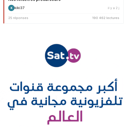
kiki37
il y a 2 j
K
25 réponses
190 462 lectures