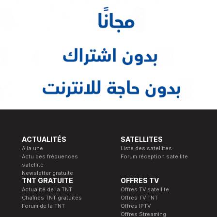
ACTUALITÉS
SATELLITES
A la une
Liste des satellites
Actu des fréquences
Forum réception satellite
satellite
Newsletter gratuite
TNT GRATUITE
OFFRES TV
Actualité de la TNT
Offres TV satellite
Chaînes TNT gratuites
Offres TV TNT
Forum de la TNT
Offres IPTV
Offres Streaming