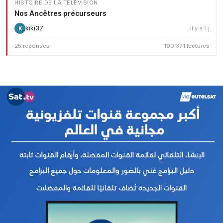
HISTOIRE DE LA TÉLÉVISION
Nos Ancêtres précurseurs
kiki37
il y a 1 j
K
25 réponses
190 371 lectures