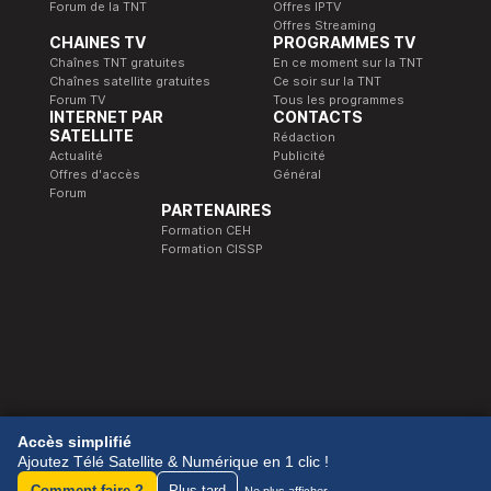
Forum de la TNT
Offres IPTV
Offres Streaming
CHAINES TV
PROGRAMMES TV
Chaînes TNT gratuites
En ce moment sur la TNT
Chaînes satellite gratuites
Ce soir sur la TNT
Forum TV
Tous les programmes
INTERNET PAR
CONTACTS
SATELLITE
Rédaction
Actualité
Publicité
Offres d'accès
Général
Forum
PARTENAIRES
Formation CEH
Formation CISSP
© 1989-2026 Télé Satellite et Numérique.
Accès simplifié
Ajoutez Télé Satellite & Numérique en 1 clic !
Comment faire ?
Plus tard
Ne plus afficher