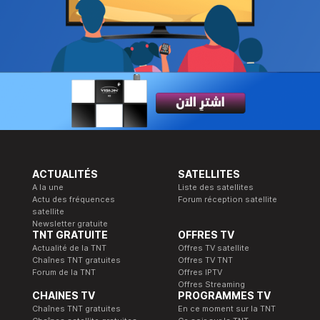
ACTUALITÉS
SATELLITES
A la une
Liste des satellites
Actu des fréquences
Forum réception satellite
satellite
Newsletter gratuite
TNT GRATUITE
OFFRES TV
Actualité de la TNT
Offres TV satellite
Chaînes TNT gratuites
Offres TV TNT
Forum de la TNT
Offres IPTV
Offres Streaming
CHAINES TV
PROGRAMMES TV
Chaînes TNT gratuites
En ce moment sur la TNT