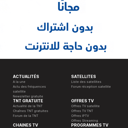
ACTUALITÉS
SATELLITES
A la une
Liste des satellites
Actu des fréquences
Forum réception satellite
satellite
Newsletter gratuite
TNT GRATUITE
OFFRES TV
Actualité de la TNT
Offres TV satellite
Chaînes TNT gratuites
Offres TV TNT
Forum de la TNT
Offres IPTV
Offres Streaming
CHAINES TV
PROGRAMMES TV