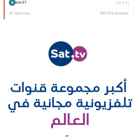
kiki37
il y a 3 j
K
25 réponses
190 575 lectures