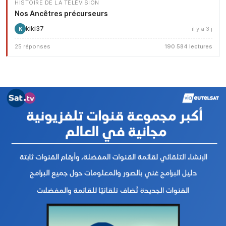
HISTOIRE DE LA TÉLÉVISION
Nos Ancêtres précurseurs
kiki37
il y a 3 j
K
25 réponses
190 584 lectures