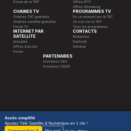
Forum de la TNT
Offres IPTV
Offres Streaming
CHAINES TV
PROGRAMMES TV
Chaînes TNT gratuites
En ce moment sur la TNT
Chaînes satellite gratuites
Ce soir sur la TNT
Forum TV
Tous les programmes
INTERNET PAR
CONTACTS
SATELLITE
Rédaction
Actualité
Publicité
Offres d'accès
Général
Forum
PARTENAIRES
Formation CEH
Formation CISSP
© 1989-2026 Télé Satellite et Numérique.
Accès simplifié
Ajoutez Télé Satellite & Numérique en 1 clic !
Comment faire ?
Plus tard
Ne plus afficher