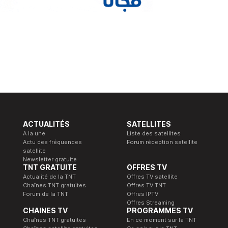
ACTUALITÉS
SATELLITES
A la une
Liste des satellites
Actu des fréquences
Forum réception satellite
satellite
Newsletter gratuite
TNT GRATUITE
OFFRES TV
Actualité de la TNT
Offres TV satellite
Chaînes TNT gratuites
Offres TV TNT
Forum de la TNT
Offres IPTV
Offres Streaming
CHAINES TV
PROGRAMMES TV
Chaînes TNT gratuites
En ce moment sur la TNT