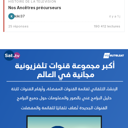
HISTOIRE DE LA TÉLÉVISION
Nos Ancêtres précurseurs
kiki37
il y a 1 j
K
25 réponses
190 412 lectures