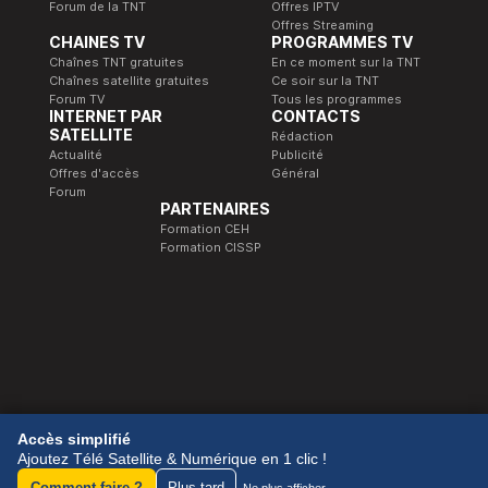
Forum de la TNT
Offres IPTV
Offres Streaming
CHAINES TV
PROGRAMMES TV
Chaînes TNT gratuites
En ce moment sur la TNT
Chaînes satellite gratuites
Ce soir sur la TNT
Forum TV
Tous les programmes
INTERNET PAR
CONTACTS
SATELLITE
Rédaction
Actualité
Publicité
Offres d'accès
Général
Forum
PARTENAIRES
Formation CEH
Formation CISSP
© 1989-2026 Télé Satellite et Numérique.
Accès simplifié
Ajoutez Télé Satellite & Numérique en 1 clic !
Comment faire ?
Plus tard
Ne plus afficher