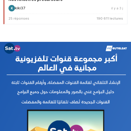
kiki37
il y a 3 j
K
25 réponses
190 611 lectures