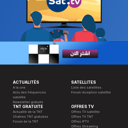
ACTUALITÉS
SATELLITES
A la une
Liste des satellites
Actu des fréquences
Forum réception satellite
satellite
Newsletter gratuite
TNT GRATUITE
OFFRES TV
Actualité de la TNT
Offres TV satellite
Chaînes TNT gratuites
Offres TV TNT
Forum de la TNT
Offres IPTV
Offres Streaming