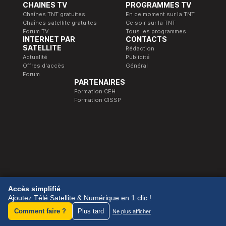
CHAINES TV
PROGRAMMES TV
Chaînes TNT gratuites
En ce moment sur la TNT
Chaînes satellite gratuites
Ce soir sur la TNT
Forum TV
Tous les programmes
INTERNET PAR
CONTACTS
SATELLITE
Rédaction
Actualité
Publicité
Offres d'accès
Général
Forum
PARTENAIRES
Formation CEH
Formation CISSP
© 1989-2026 Télé Satellite et Numérique.
Accès simplifié
Ajoutez Télé Satellite & Numérique en 1 clic !
Comment faire ?
Plus tard
Ne plus afficher