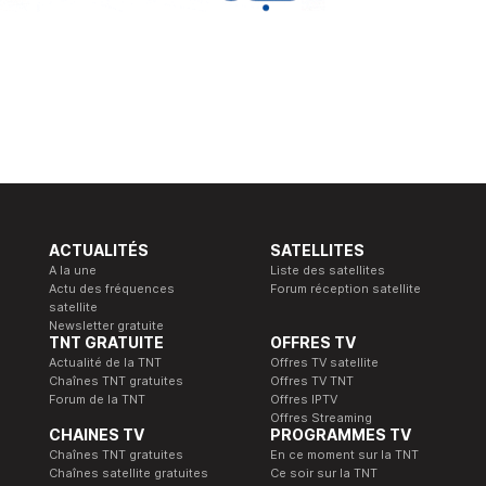
ACTUALITÉS
SATELLITES
A la une
Liste des satellites
Actu des fréquences
Forum réception satellite
satellite
Newsletter gratuite
TNT GRATUITE
OFFRES TV
Actualité de la TNT
Offres TV satellite
Chaînes TNT gratuites
Offres TV TNT
Forum de la TNT
Offres IPTV
Offres Streaming
CHAINES TV
PROGRAMMES TV
Chaînes TNT gratuites
En ce moment sur la TNT
Chaînes satellite gratuites
Ce soir sur la TNT