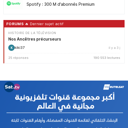
Spotify : 300 M d'abonnés Premium
FORUMS
🔥 Dernier sujet actif
HISTOIRE DE LA TÉLÉVISION
Nos Ancêtres précurseurs
kiki37
il y a 3 j
K
25 réponses
190 553 lectures