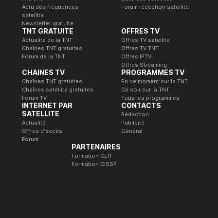
Actu des fréquences
Forum réception satellite
satellite
Newsletter gratuite
TNT GRATUITE
OFFRES TV
Actualité de la TNT
Offres TV satellite
Chaînes TNT gratuites
Offres TV TNT
Forum de la TNT
Offres IPTV
Offres Streaming
CHAINES TV
PROGRAMMES TV
Chaînes TNT gratuites
En ce moment sur la TNT
Chaînes satellite gratuites
Ce soir sur la TNT
Forum TV
Tous les programmes
INTERNET PAR
CONTACTS
SATELLITE
Rédaction
Actualité
Publicité
Offres d'accès
Général
Forum
PARTENAIRES
Formation CEH
Formation CISSP