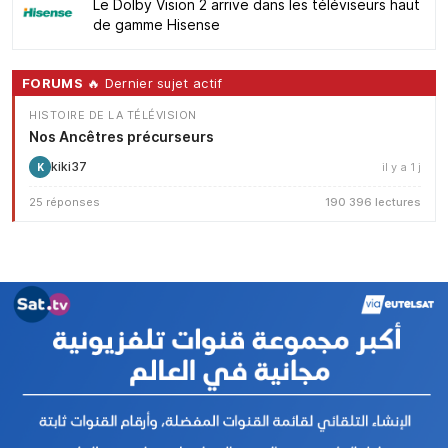
Le Dolby Vision 2 arrive dans les téléviseurs haut
de gamme Hisense
FORUMS
🔥 Dernier sujet actif
HISTOIRE DE LA TÉLÉVISION
Nos Ancêtres précurseurs
kiki37
il y a 1 j
K
25 réponses
190 396 lectures