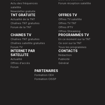
Actu des fréquences
Forum réception satellite
satellite
Newsletter gratuite
TNT GRATUITE
OFFRES TV
Actualité de la TNT
Offres TV satellite
Chaînes TNT gratuites
Offres TV TNT
Forum de la TNT
Offres IPTV
Offres Streaming
CHAINES TV
PROGRAMMES TV
Chaînes TNT gratuites
En ce moment sur la TNT
Chaînes satellite gratuites
Ce soir sur la TNT
Forum TV
Tous les programmes
INTERNET PAR
CONTACTS
SATELLITE
Rédaction
Actualité
Publicité
Offres d'accès
Général
Forum
PARTENAIRES
Formation CEH
Formation CISSP