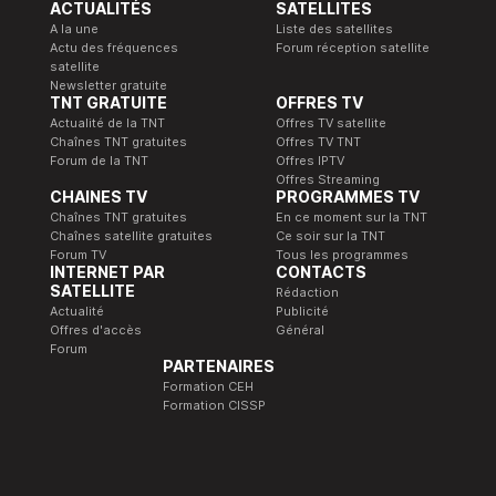
ACTUALITÉS
SATELLITES
A la une
Liste des satellites
Actu des fréquences
Forum réception satellite
satellite
Newsletter gratuite
TNT GRATUITE
OFFRES TV
Actualité de la TNT
Offres TV satellite
Chaînes TNT gratuites
Offres TV TNT
Forum de la TNT
Offres IPTV
Offres Streaming
CHAINES TV
PROGRAMMES TV
Chaînes TNT gratuites
En ce moment sur la TNT
Chaînes satellite gratuites
Ce soir sur la TNT
Forum TV
Tous les programmes
INTERNET PAR
CONTACTS
SATELLITE
Rédaction
Actualité
Publicité
Offres d'accès
Général
Forum
PARTENAIRES
Formation CEH
Formation CISSP