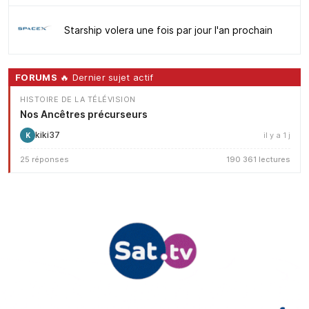
Starship volera une fois par jour l'an prochain
FORUMS
🔥 Dernier sujet actif
HISTOIRE DE LA TÉLÉVISION
Nos Ancêtres précurseurs
kiki37
il y a 1 j
K
25 réponses
190 361 lectures