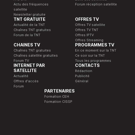
Actu des fréquences
Forum réception satellite
satellite
Newsletter gratuite
TNT GRATUITE
OFFRES TV
Actualité de la TNT
Offres TV satellite
Chaînes TNT gratuites
Offres TV TNT
Forum de la TNT
Offres IPTV
Offres Streaming
CHAINES TV
PROGRAMMES TV
Chaînes TNT gratuites
En ce moment sur la TNT
Chaînes satellite gratuites
Ce soir sur la TNT
Forum TV
Tous les programmes
INTERNET PAR
CONTACTS
SATELLITE
Rédaction
Actualité
Publicité
Offres d'accès
Général
Forum
PARTENAIRES
Formation CEH
Formation CISSP