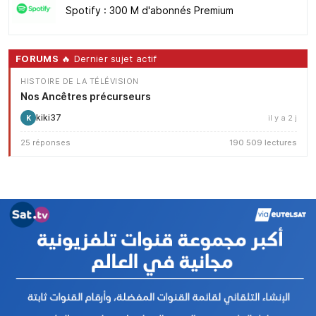
Spotify : 300 M d'abonnés Premium
FORUMS
🔥 Dernier sujet actif
HISTOIRE DE LA TÉLÉVISION
Nos Ancêtres précurseurs
kiki37
il y a 2 j
K
25 réponses
190 509 lectures