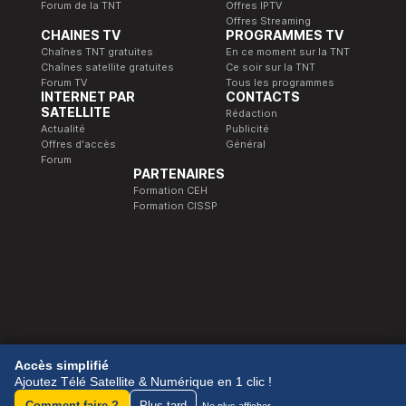
Forum de la TNT
Offres IPTV
Offres Streaming
CHAINES TV
PROGRAMMES TV
Chaînes TNT gratuites
En ce moment sur la TNT
Chaînes satellite gratuites
Ce soir sur la TNT
Forum TV
Tous les programmes
INTERNET PAR
CONTACTS
SATELLITE
Rédaction
Actualité
Publicité
Offres d'accès
Général
Forum
PARTENAIRES
Formation CEH
Formation CISSP
© 1989-2026 Télé Satellite et Numérique.
Accès simplifié
Ajoutez Télé Satellite & Numérique en 1 clic !
Comment faire ?
Plus tard
Ne plus afficher