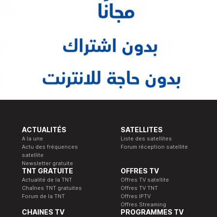
ACTUALITÉS
SATELLITES
A la une
Liste des satellites
Actu des fréquences
Forum réception satellite
satellite
Newsletter gratuite
TNT GRATUITE
OFFRES TV
Actualité de la TNT
Offres TV satellite
Chaînes TNT gratuites
Offres TV TNT
Forum de la TNT
Offres IPTV
Offres Streaming
CHAINES TV
PROGRAMMES TV