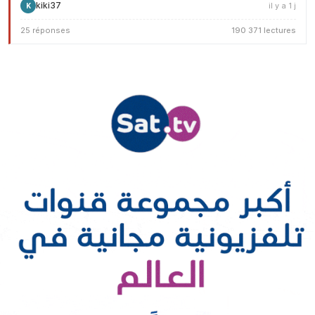
kiki37
il y a 1 j
K
25 réponses
190 371 lectures