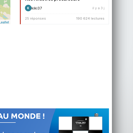
kiki37
il y a 3 j
K
25 réponses
190 624 lectures
Leaflet