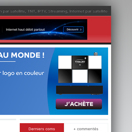
n par satellite
,
TNT
,
IPTV
,
Streaming
,
Internet par satellite
Derniers coms
+ commentés