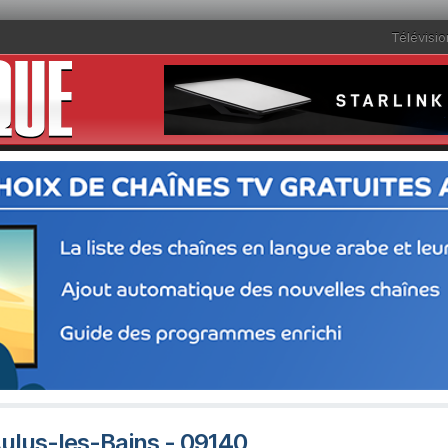
Télévisio
Aulus-les-Bains - 09140