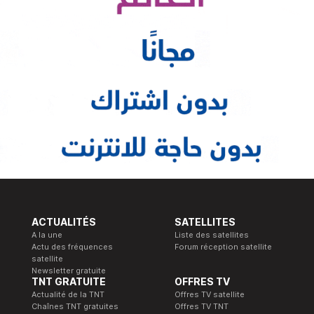
ACTUALITÉS
SATELLITES
A la une
Liste des satellites
Actu des fréquences
Forum réception satellite
satellite
Newsletter gratuite
TNT GRATUITE
OFFRES TV
Actualité de la TNT
Offres TV satellite
Chaînes TNT gratuites
Offres TV TNT