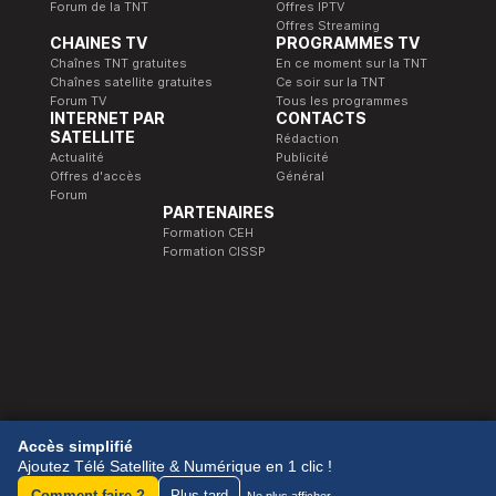
Forum de la TNT
Offres IPTV
Offres Streaming
CHAINES TV
PROGRAMMES TV
Chaînes TNT gratuites
En ce moment sur la TNT
Chaînes satellite gratuites
Ce soir sur la TNT
Forum TV
Tous les programmes
INTERNET PAR
CONTACTS
SATELLITE
Rédaction
Actualité
Publicité
Offres d'accès
Général
Forum
PARTENAIRES
Formation CEH
Formation CISSP
© 1989-2026 Télé Satellite et Numérique.
Accès simplifié
Ajoutez Télé Satellite & Numérique en 1 clic !
Comment faire ?
Plus tard
Ne plus afficher