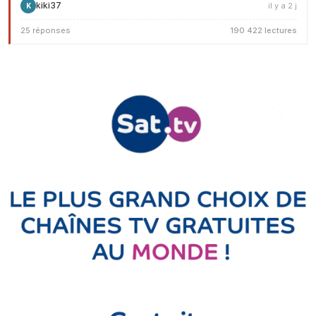
kiki37
il y a 2 j
K
25 réponses
190 422 lectures