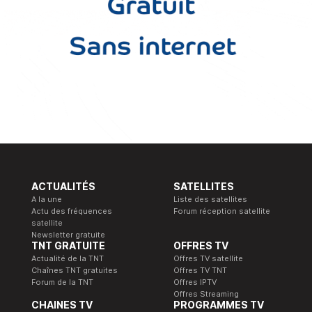
ACTUALITÉS
SATELLITES
A la une
Liste des satellites
Actu des fréquences
Forum réception satellite
satellite
Newsletter gratuite
TNT GRATUITE
OFFRES TV
Actualité de la TNT
Offres TV satellite
Chaînes TNT gratuites
Offres TV TNT
Forum de la TNT
Offres IPTV
Offres Streaming
CHAINES TV
PROGRAMMES TV