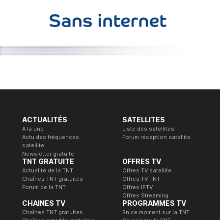
ACTUALITÉS
SATELLITES
A la une
Liste des satellites
Actu des fréquences
Forum réception satellite
satellite
Newsletter gratuite
TNT GRATUITE
OFFRES TV
Actualité de la TNT
Offres TV satellite
Chaînes TNT gratuites
Offres TV TNT
Forum de la TNT
Offres IPTV
Offres Streaming
CHAINES TV
PROGRAMMES TV
Chaînes TNT gratuites
En ce moment sur la TNT