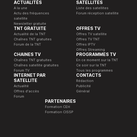
ACTUALITÉS
SATELLITES
A la une
Liste des satellites
Actu des fréquences
Forum réception satellite
satellite
Newsletter gratuite
TNT GRATUITE
OFFRES TV
Actualité de la TNT
Offres TV satellite
Chaînes TNT gratuites
Offres TV TNT
Forum de la TNT
Offres IPTV
Offres Streaming
CHAINES TV
PROGRAMMES TV
Chaînes TNT gratuites
En ce moment sur la TNT
Chaînes satellite gratuites
Ce soir sur la TNT
Forum TV
Tous les programmes
INTERNET PAR
CONTACTS
SATELLITE
Rédaction
Actualité
Publicité
Offres d'accès
Général
Forum
PARTENAIRES
Formation CEH
Formation CISSP