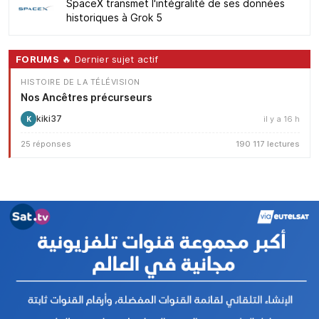
SpaceX transmet l'intégralité de ses données
historiques à Grok 5
FORUMS
🔥 Dernier sujet actif
HISTOIRE DE LA TÉLÉVISION
Nos Ancêtres précurseurs
kiki37
il y a 16 h
K
25 réponses
190 117 lectures