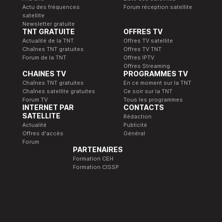
Actu des fréquences
Forum réception satellite
satellite
Newsletter gratuite
TNT GRATUITE
OFFRES TV
Actualité de la TNT
Offres TV satellite
Chaînes TNT gratuites
Offres TV TNT
Forum de la TNT
Offres IPTV
Offres Streaming
CHAINES TV
PROGRAMMES TV
Chaînes TNT gratuites
En ce moment sur la TNT
Chaînes satellite gratuites
Ce soir sur la TNT
Forum TV
Tous les programmes
INTERNET PAR
CONTACTS
SATELLITE
Rédaction
Actualité
Publicité
Offres d'accès
Général
Forum
PARTENAIRES
Formation CEH
Formation CISSP