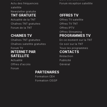
Actu des fréquences
Forum réception satellite
satellite
Newsletter gratuite
TNT GRATUITE
OFFRES TV
Actualité de la TNT
Offres TV satellite
Chaînes TNT gratuites
Offres TV TNT
Forum de la TNT
Offres IPTV
Offres Streaming
CHAINES TV
PROGRAMMES TV
Chaînes TNT gratuites
En ce moment sur la TNT
Chaînes satellite gratuites
Ce soir sur la TNT
Forum TV
Tous les programmes
INTERNET PAR
CONTACTS
SATELLITE
Rédaction
Actualité
Publicité
Offres d'accès
Général
Forum
PARTENAIRES
Formation CEH
Formation CISSP