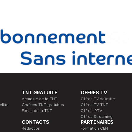
TNT GRATUITE
OFFRES TV
Actualité de la TNT
Offres TV satellite
llite
Chaînes TNT gratuites
Offres TV TNT
Forum de la TNT
Offres IPTV
Offres Streaming
CONTACTS
PARTENAIRES
Rédaction
Formation CEH