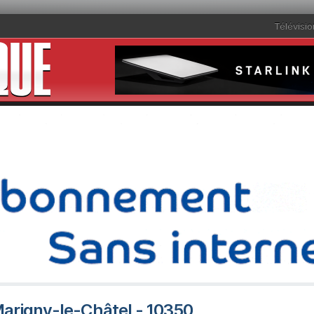
Télévisio
 Marigny-le-Châtel - 10350