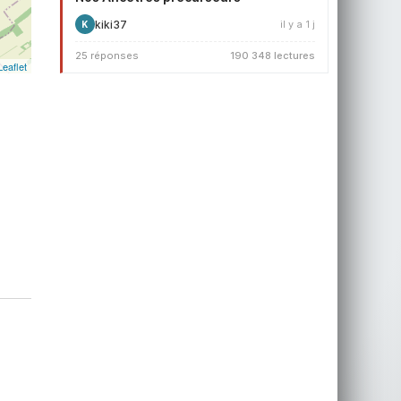
kiki37
il y a 1 j
K
25 réponses
190 348 lectures
Leaflet