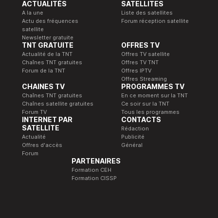
ACTUALITÉS
SATELLITES
A la une
Liste des satellites
Actu des fréquences
Forum réception satellite
satellite
Newsletter gratuite
TNT GRATUITE
OFFRES TV
Actualité de la TNT
Offres TV satellite
Chaînes TNT gratuites
Offres TV TNT
Forum de la TNT
Offres IPTV
Offres Streaming
CHAINES TV
PROGRAMMES TV
Chaînes TNT gratuites
En ce moment sur la TNT
Chaînes satellite gratuites
Ce soir sur la TNT
Forum TV
Tous les programmes
INTERNET PAR
CONTACTS
SATELLITE
Rédaction
Actualité
Publicité
Offres d'accès
Général
Forum
PARTENAIRES
Formation CEH
Formation CISSP