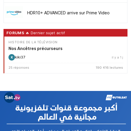
HDR10+ ADVANCED arrive sur Prime Video
FORUMS
🔥 Dernier sujet actif
HISTOIRE DE LA TÉLÉVISION
Nos Ancêtres précurseurs
kiki37
il y a 1 j
K
25 réponses
190 416 lectures