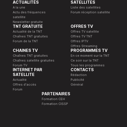
ACTUALITÉS
SATELLITES
A la une
Liste des satellites
Actu des fréquences
Forum réception satellite
satellite
Newsletter gratuite
TNT GRATUITE
OFFRES TV
Actualité de la TNT
Offres TV satellite
Chaînes TNT gratuites
Offres TV TNT
Forum de la TNT
Offres IPTV
Offres Streaming
CHAINES TV
PROGRAMMES TV
Chaînes TNT gratuites
En ce moment sur la TNT
Chaînes satellite gratuites
Ce soir sur la TNT
Forum TV
Tous les programmes
INTERNET PAR
CONTACTS
SATELLITE
Rédaction
Actualité
Publicité
Offres d'accès
Général
Forum
PARTENAIRES
Formation CEH
Formation CISSP