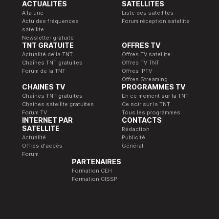
ACTUALITÉS
SATELLITES
A la une
Liste des satellites
Actu des fréquences
Forum réception satellite
satellite
Newsletter gratuite
TNT GRATUITE
OFFRES TV
Actualité de la TNT
Offres TV satellite
Chaînes TNT gratuites
Offres TV TNT
Forum de la TNT
Offres IPTV
Offres Streaming
CHAINES TV
PROGRAMMES TV
Chaînes TNT gratuites
En ce moment sur la TNT
Chaînes satellite gratuites
Ce soir sur la TNT
Forum TV
Tous les programmes
INTERNET PAR
CONTACTS
SATELLITE
Rédaction
Actualité
Publicité
Offres d'accès
Général
Forum
PARTENAIRES
Formation CEH
Formation CISSP