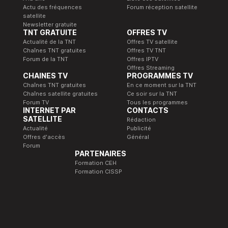
Actu des fréquences
Forum réception satellite
satellite
Newsletter gratuite
TNT GRATUITE
OFFRES TV
Actualité de la TNT
Offres TV satellite
Chaînes TNT gratuites
Offres TV TNT
Forum de la TNT
Offres IPTV
Offres Streaming
CHAINES TV
PROGRAMMES TV
Chaînes TNT gratuites
En ce moment sur la TNT
Chaînes satellite gratuites
Ce soir sur la TNT
Forum TV
Tous les programmes
INTERNET PAR
CONTACTS
SATELLITE
Rédaction
Actualité
Publicité
Offres d'accès
Général
Forum
PARTENAIRES
Formation CEH
Formation CISSP