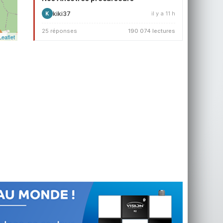
kiki37
il y a 11 h
K
25 réponses
190 074 lectures
Leaflet