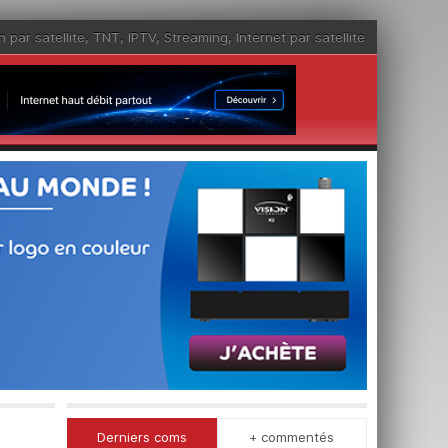
n par satellite
,
TNT
,
IPTV
,
Streaming
,
Internet par satellite
Derniers coms
+ commentés