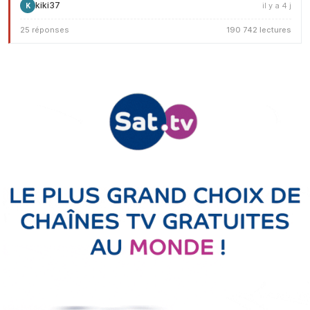
kiki37
il y a 4 j
K
25 réponses
190 742 lectures