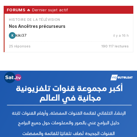
FORUMS
🔥 Dernier sujet actif
HISTOIRE DE LA TÉLÉVISION
Nos Ancêtres précurseurs
kiki37
il y a 16 h
K
25 réponses
190 117 lectures