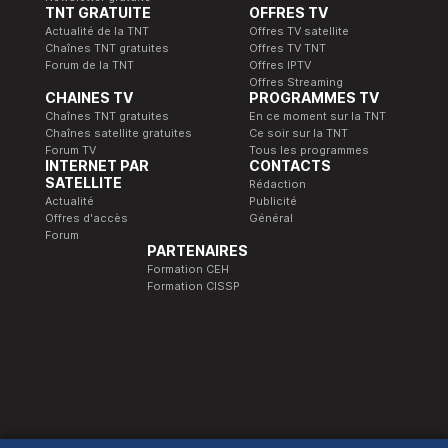
TNT GRATUITE
OFFRES TV
Actualité de la TNT
Offres TV satellite
Chaînes TNT gratuites
Offres TV TNT
Forum de la TNT
Offres IPTV
Offres Streaming
CHAINES TV
PROGRAMMES TV
Chaînes TNT gratuites
En ce moment sur la TNT
Chaînes satellite gratuites
Ce soir sur la TNT
Forum TV
Tous les programmes
INTERNET PAR
CONTACTS
SATELLITE
Rédaction
Actualité
Publicité
Offres d'accès
Général
Forum
PARTENAIRES
Formation CEH
Formation CISSP